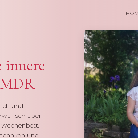
HO
 innere
 EMDR
lich und
erwunsch über
s Wochenbett.
Gedanken und