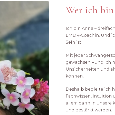
Wer ich bin
Ich bin Anna – dreifach
EMDR-Coachin. Und ich
Sein ist.
Mit jeder Schwangersc
gewachsen – und ich ha
Unsicherheiten und a
können.
Deshalb begleite ich h
Fachwissen, Intuition 
allem dann in unsere 
und gestärkt werden.